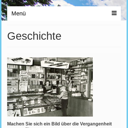
Menü
Dienstleistungen
Geschichte
Buch/Schulbuch
Geschenke und Dekoartikel
Büro/Schulbedarf
Spielwaren
Bestellungen
Machen Sie sich ein Bild über die Vergangenheit