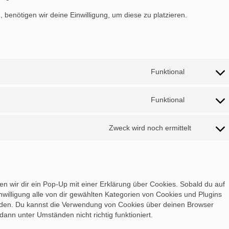
 benötigen wir deine Einwilligung, um diese zu platzieren.
Funktional
Consent
to
service
Funktional
Consent
wordpress
to
service
Zweck wird noch ermittelt
Consent
complianz
to
service
sonstig
n wir dir ein Pop-Up mit einer Erklärung über Cookies. Sobald du auf
inwilligung alle von dir gewählten Kategorien von Cookies und Plugins
nden. Du kannst die Verwendung von Cookies über deinen Browser
dann unter Umständen nicht richtig funktioniert.