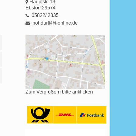
Hauptstr. 13
Ebstorf 29574
05822/ 2335
nohdurft@t-online.de
Zum Vergrößern bitte anklicken
es