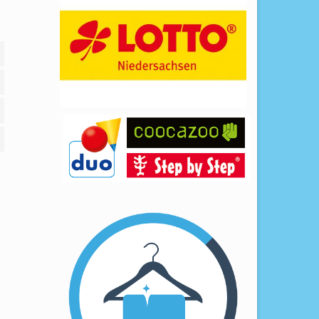
eben
tiken
ting